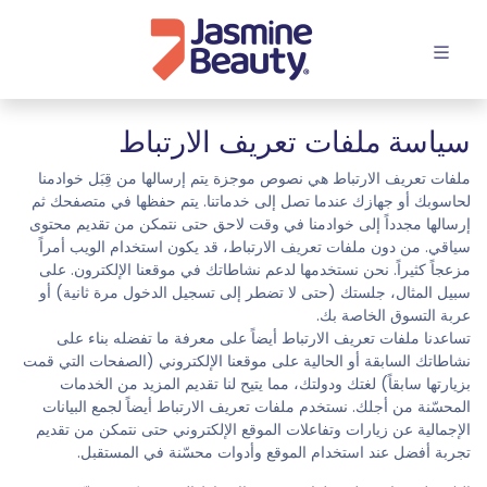
افتح القائمة
سياسة ملفات تعريف الارتباط
ملفات تعريف الارتباط هي نصوص موجزة يتم إرسالها من قِبَل خوادمنا
لحاسوبك أو جهازك عندما تصل إلى خدماتنا. يتم حفظها في متصفحك ثم
إرسالها مجدداً إلى خوادمنا في وقت لاحق حتى نتمكن من تقديم محتوى
سياقي. من دون ملفات تعريف الارتباط، قد يكون استخدام الويب أمراً
مزعجاً كثيراً. نحن نستخدمها لدعم نشاطاتك في موقعنا الإلكترون. على
سبيل المثال، جلستك (حتى لا تضطر إلى تسجيل الدخول مرة ثانية) أو
عربة التسوق الخاصة بك.
تساعدنا ملفات تعريف الارتباط أيضاً على معرفة ما تفضله بناء على
نشاطاتك السابقة أو الحالية على موقعنا الإلكتروني (الصفحات التي قمت
بزيارتها سابقاً) لغتك ودولتك، مما يتيح لنا تقديم المزيد من الخدمات
المحسّنة من أجلك. نستخدم ملفات تعريف الارتباط أيضاً لجمع البيانات
الإجمالية عن زيارات وتفاعلات الموقع الإلكتروني حتى نتمكن من تقديم
تجربة أفضل عند استخدام الموقع وأدوات محسّنة في المستقبل.