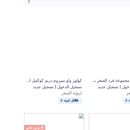
ال صالون مجموعة فرد الشعر بالبروتين مع زيت بذرة الكتان
كولور واو سيروم دريم كوكتيل الغني بالكربوهيدرات لتنعيم الشعر 200 مل
ضف إلى السلة
أضف إلى السلة
خول
|
تسجيل جديد
تسجيل الدخول
|
تسجيل جديد
عر
لرؤية السعر
 3
أقل كمية: 3
عرض خاص