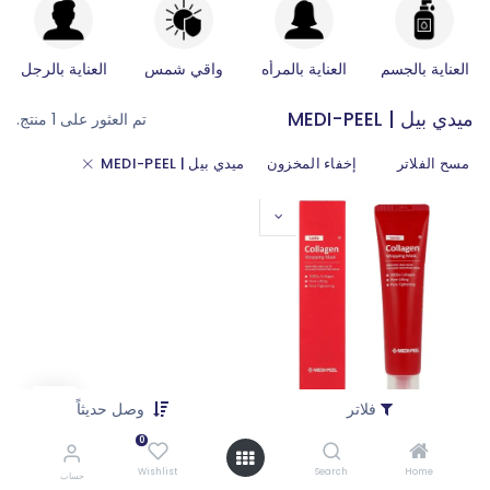
العناية بالجسم
العناية بالمرأه
واقي شمس
العناية بالرجل
ميدي بيل | MEDI-PEEL
تم العثور على 1 منتج.
مسح الفلاتر
إخفاء المخزون
ميدي بيل | MEDI-PEEL
فلاتر
وصل حديثاً
ميدي بيل قناع تغليف كولاجين اللاكتو الأحمر ، 75 مل
0
تسجيل الدخول
|
تسجيل جديد
لرؤية السعر
Wishlist
Search
Home
حساب