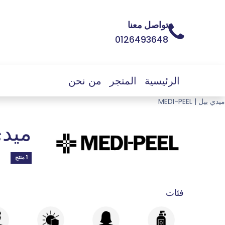
تواصل معنا
0126493648
الرئيسية
المتجر
من نحن
ميدي بيل | MEDI-PEEL
ميدي بي
1 منتج
فئات