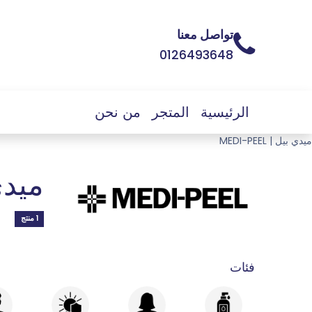
تواصل معنا
0126493648
الرئيسية
المتجر
من نحن
ميدي بيل | MEDI-PEEL
ميدي بي
1 منتج
فئات