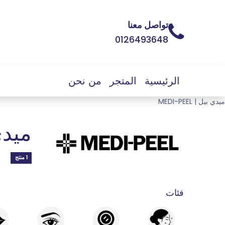
تواصل معنا
0126493648
الرئيسية
المتجر
من نحن
ميدي بيل | MEDI-PEEL
ميدي بي
1 منتج
فئات