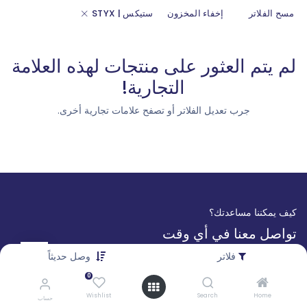
مسح الفلاتر
إخفاء المخزون
ستيكس | STYX
لم يتم العثور على منتجات لهذه العلامة
التجارية!
جرب تعديل الفلاتر أو تصفح علامات تجارية أخرى.
كيف يمكننا مساعدتك؟
تواصل معنا في أي وقت
فلاتر
وصل حديثاً
تواصل معنا
0
0126493648
Wishlist
Search
Home
حساب