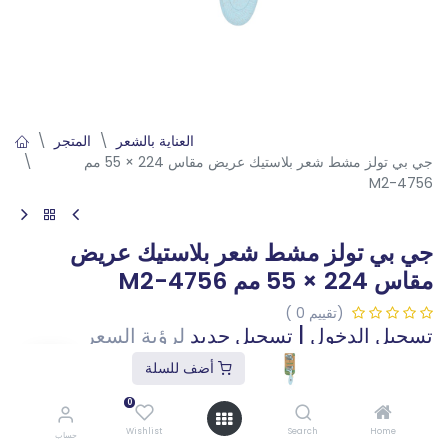
العناية بالشعر
المتجر
جي بي تولز مشط شعر بلاستيك عريض مقاس 224 × 55 مم
4756-M2
جي بي تولز مشط شعر بلاستيك عريض
مقاس 224 × 55 مم 4756-M2
(تقييم 0 )
تسجيل الدخول
|
تسجيل جديد
لرؤية السعر
أضف للسلة
أضف للسلة
0
أقل كمية للطلب: 3
Wishlist
Search
Home
حساب