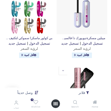
ميبلين مسكرةنيويورك ذا فالسيس سريالية - اسود داكن 01
بي كولور ماسكرا سموكي لتكثيف وتطويل الرموش, 8 مل
تسجيل الدخول
|
تسجيل جديد
تسجيل الدخول
|
تسجيل جديد
لرؤية السعر
لرؤية السعر
أقل كمية: 3
أقل كمية: 3
فلاتر
وصل حديثاً
0
Wishlist
Search
Home
حساب